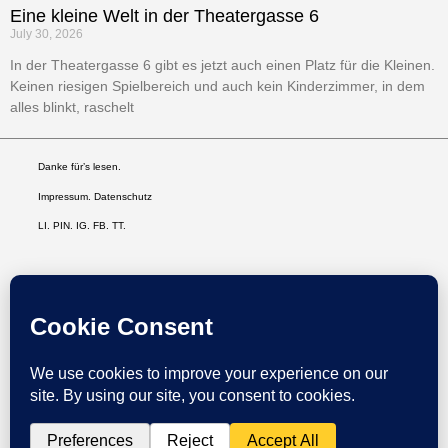
Eine kleine Welt in der Theatergasse 6
July 30, 2026
In der Theatergasse 6 gibt es jetzt auch einen Platz für die Kleinen.
Keinen riesigen Spielbereich und auch kein Kinderzimmer, in dem
alles blinkt, raschelt
Danke für’s lesen.
Impressum. Datenschutz
LI
.
PIN
.
IG
.
FB.
TT.
DAS IST LIEBE IN DEINEM POSTEINGANG: DER NEWSLETTER!
SEND
SITE CREDIT