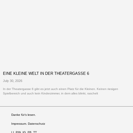
EINE KLEINE WELT IN DER THEATERGASSE 6
July 30, 2026
In der Theatergasse 6 gibt es jetzt auch einen Platz für die Kleinen. Keinen riesigen
Spielbereich und auch kein Kinderzimmer, in dem alles blinkt, raschelt
Danke für’s lesen.
Impressum. Datenschutz
LI
.
PIN
.
IG
.
FB.
TT.