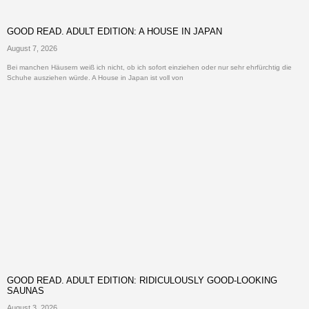
GOOD READ. ADULT EDITION: A HOUSE IN JAPAN
August 7, 2026
Bei manchen Häusern weiß ich nicht, ob ich sofort einziehen oder nur sehr ehrfürchtig die
Schuhe ausziehen würde. A House in Japan ist voll von
GOOD READ. ADULT EDITION: RIDICULOUSLY GOOD-LOOKING
SAUNAS
August 3, 2026