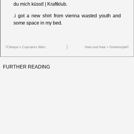
du mich küsst!
|
Kraftklub.
.
i got a new shirt from vienna wasted youth
and
some space in my bed.
Clinique x Cupcakes Wien.
Haut und Haar + Gewinnspiel
FURTHER READING