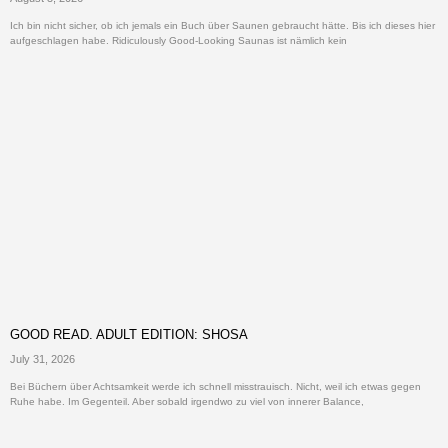
Ich bin nicht sicher, ob ich jemals ein Buch über Saunen gebraucht hätte. Bis ich dieses hier
aufgeschlagen habe. Ridiculously Good-Looking Saunas ist nämlich kein
GOOD READ. ADULT EDITION: SHOSA
July 31, 2026
Bei Büchern über Achtsamkeit werde ich schnell misstrauisch. Nicht, weil ich etwas gegen
Ruhe habe. Im Gegenteil. Aber sobald irgendwo zu viel von innerer Balance,