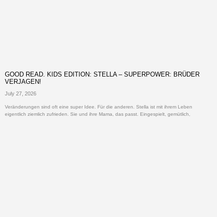
GOOD READ. KIDS EDITION: STELLA – SUPERPOWER: BRÜDER
VERJAGEN!
July 27, 2026
Veränderungen sind oft eine super Idee. Für die anderen. Stella ist mit ihrem Leben
eigentlich ziemlich zufrieden. Sie und ihre Mama, das passt. Eingespielt, gemütlich,