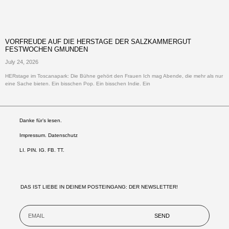
VORFREUDE AUF DIE HERSTAGE DER SALZKAMMERGUT
FESTWOCHEN GMUNDEN
July 24, 2026
HERstage im Toscanapark: Die Bühne gehört den Frauen Ich mag Abende, die mehr als nur
eine Sache bieten. Ein bisschen Pop. Ein bisschen Indie. Ein
Danke für’s lesen.
Impressum. Datenschutz
LI
.
PIN
.
IG
.
FB.
TT.
DAS IST LIEBE IN DEINEM POSTEINGANG: DER NEWSLETTER!
SEND