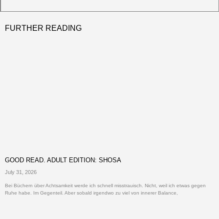
FURTHER READING
GOOD READ. ADULT EDITION: SHOSA
July 31, 2026
Bei Büchern über Achtsamkeit werde ich schnell misstrauisch. Nicht, weil ich etwas gegen
Ruhe habe. Im Gegenteil. Aber sobald irgendwo zu viel von innerer Balance,