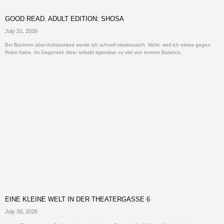
GOOD READ. ADULT EDITION: SHOSA
July 31, 2026
Bei Büchern über Achtsamkeit werde ich schnell misstrauisch. Nicht, weil ich etwas gegen
Ruhe habe. Im Gegenteil. Aber sobald irgendwo zu viel von innerer Balance,
EINE KLEINE WELT IN DER THEATERGASSE 6
July 30, 2026