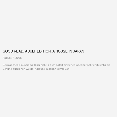
GOOD READ. ADULT EDITION: A HOUSE IN JAPAN
August 7, 2026
Bei manchen Häusern weiß ich nicht, ob ich sofort einziehen oder nur sehr ehrfürchtig die
Schuhe ausziehen würde. A House in Japan ist voll von