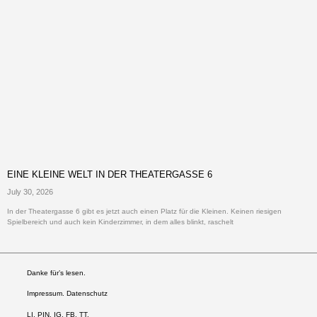
EINE KLEINE WELT IN DER THEATERGASSE 6
July 30, 2026
In der Theatergasse 6 gibt es jetzt auch einen Platz für die Kleinen. Keinen riesigen
Spielbereich und auch kein Kinderzimmer, in dem alles blinkt, raschelt
Danke für’s lesen.
Impressum. Datenschutz
LI
.
PIN
.
IG
.
FB.
TT.