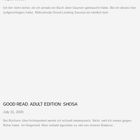
Ich bin nicht sicher, ob ich jemals ein Buch über Saunen gebraucht hätte. Bis ich dieses hier
aufgeschlagen habe. Ridiculously Good-Looking Saunas ist nämlich kein
GOOD READ. ADULT EDITION: SHOSA
July 31, 2026
Bei Büchern über Achtsamkeit werde ich schnell misstrauisch. Nicht, weil ich etwas gegen
Ruhe habe. Im Gegenteil. Aber sobald irgendwo zu viel von innerer Balance,