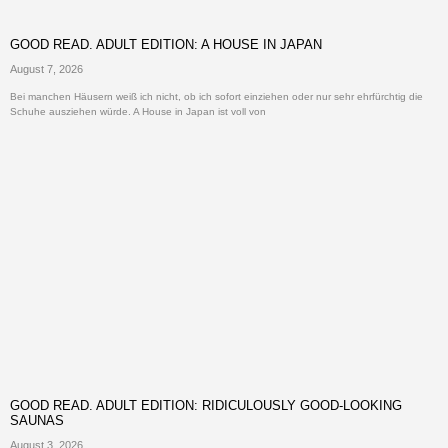
GOOD READ. ADULT EDITION: A HOUSE IN JAPAN
August 7, 2026
Bei manchen Häusern weiß ich nicht, ob ich sofort einziehen oder nur sehr ehrfürchtig die
Schuhe ausziehen würde. A House in Japan ist voll von
GOOD READ. ADULT EDITION: RIDICULOUSLY GOOD-LOOKING
SAUNAS
August 3, 2026