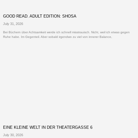
GOOD READ. ADULT EDITION: SHOSA
July 31, 2026
Bei Büchern über Achtsamkeit werde ich schnell misstrauisch. Nicht, weil ich etwas gegen
Ruhe habe. Im Gegenteil. Aber sobald irgendwo zu viel von innerer Balance,
EINE KLEINE WELT IN DER THEATERGASSE 6
July 30, 2026