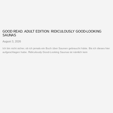
GOOD READ. ADULT EDITION: RIDICULOUSLY GOOD-LOOKING
SAUNAS
August 3, 2026
Ich bin nicht sicher, ob ich jemals ein Buch über Saunen gebraucht hätte. Bis ich dieses hier
aufgeschlagen habe. Ridiculously Good-Looking Saunas ist nämlich kein