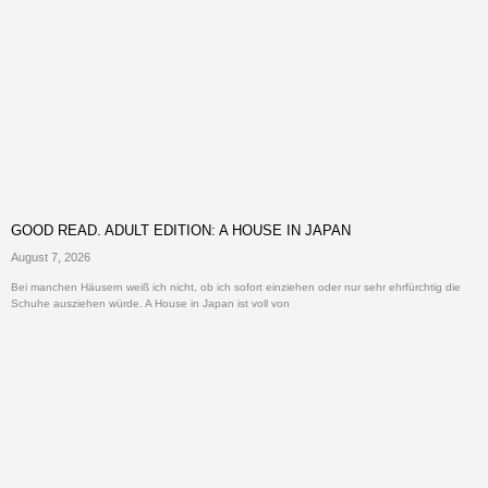
GOOD READ. ADULT EDITION: A HOUSE IN JAPAN
August 7, 2026
Bei manchen Häusern weiß ich nicht, ob ich sofort einziehen oder nur sehr ehrfürchtig die
Schuhe ausziehen würde. A House in Japan ist voll von