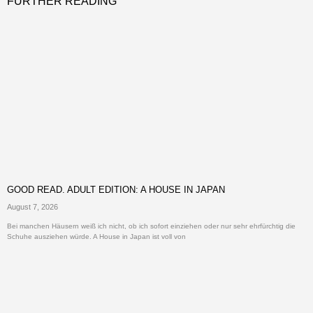
FURTHER READING
GOOD READ. ADULT EDITION: A HOUSE IN JAPAN
August 7, 2026
Bei manchen Häusern weiß ich nicht, ob ich sofort einziehen oder nur sehr ehrfürchtig die
Schuhe ausziehen würde. A House in Japan ist voll von