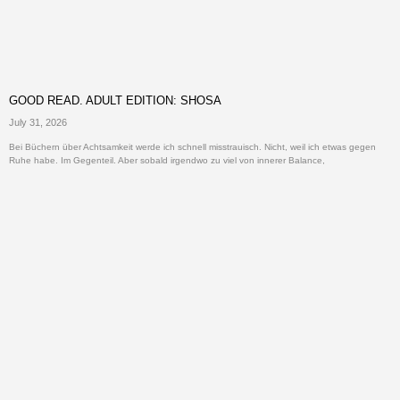
GOOD READ. ADULT EDITION: SHOSA
July 31, 2026
Bei Büchern über Achtsamkeit werde ich schnell misstrauisch. Nicht, weil ich etwas gegen
Ruhe habe. Im Gegenteil. Aber sobald irgendwo zu viel von innerer Balance,