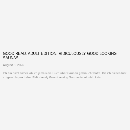
GOOD READ. ADULT EDITION: RIDICULOUSLY GOOD-LOOKING
SAUNAS
August 3, 2026
Ich bin nicht sicher, ob ich jemals ein Buch über Saunen gebraucht hätte. Bis ich dieses hier
aufgeschlagen habe. Ridiculously Good-Looking Saunas ist nämlich kein