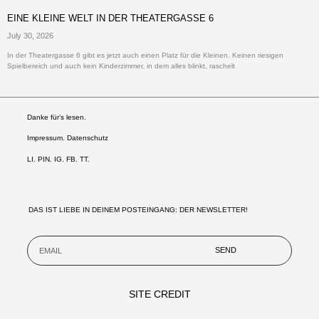
EINE KLEINE WELT IN DER THEATERGASSE 6
July 30, 2026
In der Theatergasse 6 gibt es jetzt auch einen Platz für die Kleinen. Keinen riesigen
Spielbereich und auch kein Kinderzimmer, in dem alles blinkt, raschelt
Danke für’s lesen.
Impressum. Datenschutz
LI
.
PIN
.
IG
.
FB.
TT.
DAS IST LIEBE IN DEINEM POSTEINGANG: DER NEWSLETTER!
SEND
SITE CREDIT