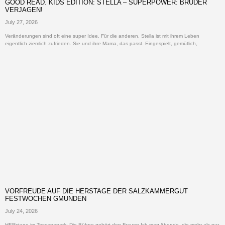
GOOD READ. KIDS EDITION: STELLA – SUPERPOWER: BRÜDER
VERJAGEN!
July 27, 2026
Veränderungen sind oft eine super Idee. Für die anderen. Stella ist mit ihrem Leben
eigentlich ziemlich zufrieden. Sie und ihre Mama, das passt. Eingespielt, gemütlich,
VORFREUDE AUF DIE HERSTAGE DER SALZKAMMERGUT
FESTWOCHEN GMUNDEN
July 24, 2026
HERstage im Toscanapark: Die Bühne gehört den Frauen Ich mag Abende, die mehr als nur