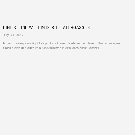
EINE KLEINE WELT IN DER THEATERGASSE 6
July 30, 2026
In der Theatergasse 6 gibt es jetzt auch einen Platz für die Kleinen. Keinen riesigen
Spielbereich und auch kein Kinderzimmer, in dem alles blinkt, raschelt