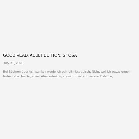
GOOD READ. ADULT EDITION: SHOSA
July 31, 2026
Bei Büchern über Achtsamkeit werde ich schnell misstrauisch. Nicht, weil ich etwas gegen
Ruhe habe. Im Gegenteil. Aber sobald irgendwo zu viel von innerer Balance,