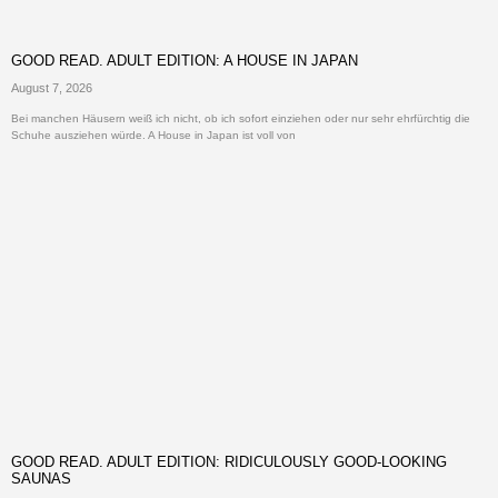
GOOD READ. ADULT EDITION: A HOUSE IN JAPAN
August 7, 2026
Bei manchen Häusern weiß ich nicht, ob ich sofort einziehen oder nur sehr ehrfürchtig die
Schuhe ausziehen würde. A House in Japan ist voll von
GOOD READ. ADULT EDITION: RIDICULOUSLY GOOD-LOOKING
SAUNAS