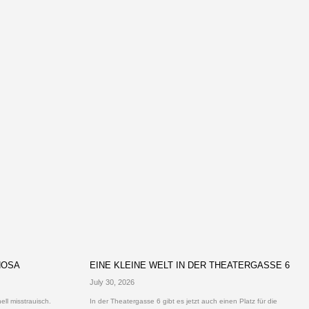
HOSA
EINE KLEINE WELT IN DER THEATERGASSE 6
July 30, 2026
ll misstrauisch.
In der Theatergasse 6 gibt es jetzt auch einen Platz für die