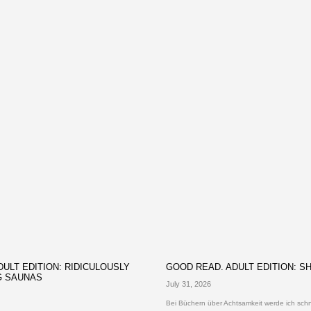
ULT EDITION: RIDICULOUSLY
GOOD READ. ADULT EDITION: S
G SAUNAS
July 31, 2026
Bei Büchern über Achtsamkeit werde ich schne