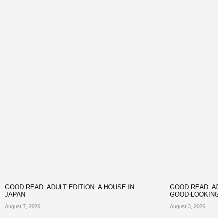
GOOD READ. ADULT EDITION: A HOUSE IN
GOOD READ. AD
JAPAN
GOOD-LOOKIN
August 7, 2026
August 3, 2026