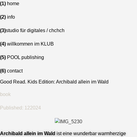
Skip
(1)
home
to
(2)
info
content
(3)
studio für digitales / chchch
(4)
willkommen im KLUB
(5)
POOL publishing
(6)
contact
Good Read. Kids Edition: Archibald allein im Wald
book
Published:
122024
Archibald allein im Wald
ist eine wunderbar warmherzige