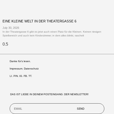
EINE KLEINE WELT IN DER THEATERGASSE 6
July 30, 2026
In der Theatergasse 6 gibt es jetzt auch einen Platz für die Kleinen. Keinen riesigen
Spielbereich und auch kein Kinderzimmer, in dem alles blinkt, raschelt
Danke für’s lesen.
Impressum. Datenschutz
LI
.
PIN
.
IG
.
FB.
TT.
DAS IST LIEBE IN DEINEM POSTEINGANG: DER NEWSLETTER!
SEND