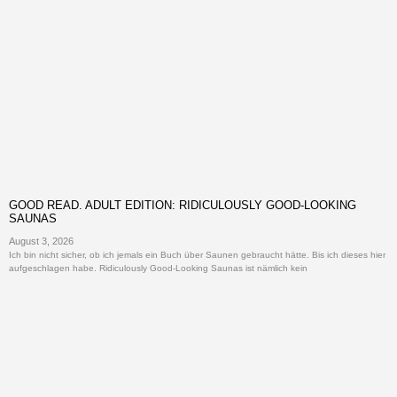
GOOD READ. ADULT EDITION: RIDICULOUSLY GOOD-LOOKING
SAUNAS
August 3, 2026
Ich bin nicht sicher, ob ich jemals ein Buch über Saunen gebraucht hätte. Bis ich dieses hier
aufgeschlagen habe. Ridiculously Good-Looking Saunas ist nämlich kein