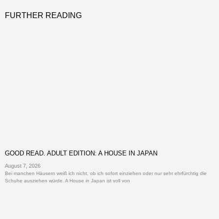
FURTHER READING
GOOD READ. ADULT EDITION: A HOUSE IN JAPAN
August 7, 2026
Bei manchen Häusern weiß ich nicht, ob ich sofort einziehen oder nur sehr ehrfürchtig die
Schuhe ausziehen würde. A House in Japan ist voll von