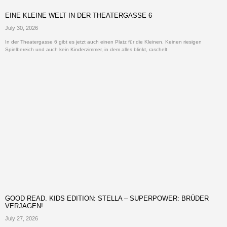
EINE KLEINE WELT IN DER THEATERGASSE 6
July 30, 2026
In der Theatergasse 6 gibt es jetzt auch einen Platz für die Kleinen. Keinen riesigen
Spielbereich und auch kein Kinderzimmer, in dem alles blinkt, raschelt
GOOD READ. KIDS EDITION: STELLA – SUPERPOWER: BRÜDER
VERJAGEN!
July 27, 2026