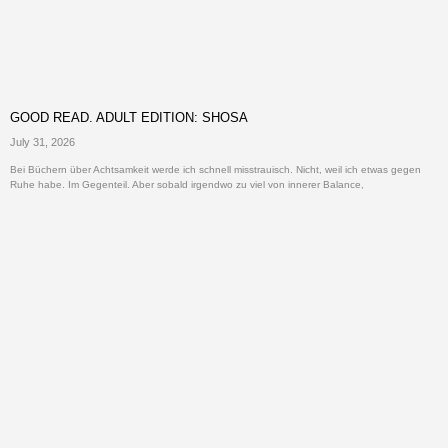
GOOD READ. ADULT EDITION: SHOSA
July 31, 2026
Bei Büchern über Achtsamkeit werde ich schnell misstrauisch. Nicht, weil ich etwas gegen
Ruhe habe. Im Gegenteil. Aber sobald irgendwo zu viel von innerer Balance,