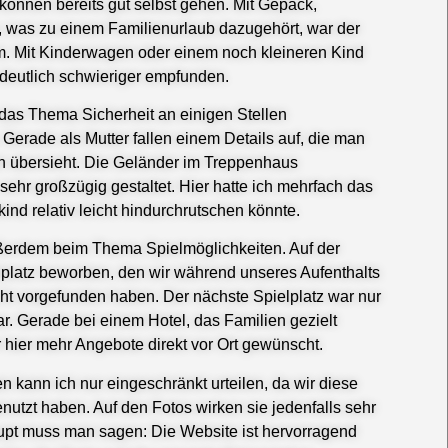
 können bereits gut selbst gehen. Mit Gepäck,
 was zu einem Familienurlaub dazugehört, war der
 Mit Kinderwagen oder einem noch kleineren Kind
n deutlich schwieriger empfunden.
 das Thema Sicherheit an einigen Stellen
Gerade als Mutter fallen einem Details auf, die man
h übersieht. Die Geländer im Treppenhaus
ehr großzügig gestaltet. Hier hatte ich mehrfach das
kind relativ leicht hindurchrutschen könnte.
ußerdem beim Thema Spielmöglichkeiten. Auf der
lplatz beworben, den wir während unseres Aufenthalts
cht vorgefunden haben. Der nächste Spielplatz war nur
r. Gerade bei einem Hotel, das Familien gezielt
ir hier mehr Angebote direkt vor Ort gewünscht.
 kann ich nur eingeschränkt urteilen, da wir diese
nutzt haben. Auf den Fotos wirken sie jedenfalls sehr
pt muss man sagen: Die Website ist hervorragend