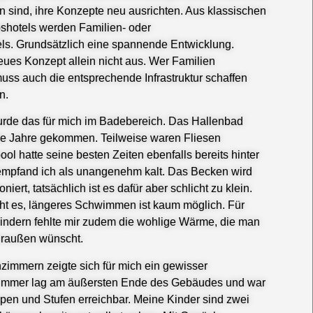
 sind, ihre Konzepte neu ausrichten. Aus klassischen
shotels werden Familien- oder
ls. Grundsätzlich eine spannende Entwicklung.
neues Konzept allein nicht aus. Wer Familien
ss auch die entsprechende Infrastruktur schaffen
n.
urde das für mich im Badebereich. Das Hallenbad
n die Jahre gekommen. Teilweise waren Fliesen
ool hatte seine besten Zeiten ebenfalls bereits hinter
empfand ich als unangenehm kalt. Das Becken wird
niert, tatsächlich ist es dafür aber schlicht zu klein.
cht es, längeres Schwimmen ist kaum möglich. Für
Kindern fehlte mir zudem die wohlige Wärme, die man
draußen wünscht.
zimmern zeigte sich für mich ein gewisser
Zimmer lag am äußersten Ende des Gebäudes und war
pen und Stufen erreichbar. Meine Kinder sind zwei