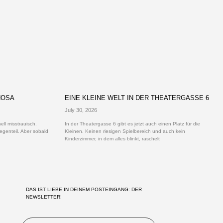
HOSA
EINE KLEINE WELT IN DER THEATERGASSE 6
July 30, 2026
ll misstrauisch.
In der Theatergasse 6 gibt es jetzt auch einen Platz für die
egenteil. Aber sobald
Kleinen. Keinen riesigen Spielbereich und auch kein
Kinderzimmer, in dem alles blinkt, raschelt
DAS IST LIEBE IN DEINEM POSTEINGANG: DER 
NEWSLETTER!