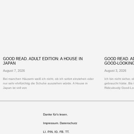
GOOD READ. ADULT EDITION: A HOUSE IN
GOOD READ. AD
JAPAN
GOOD-LOOKIN
August 7, 2026
August 3, 2026
Bei manchen Häusern weiß ich nicht, ob ich sofort einziehen oder
Ich bin nicht sicher,
nur sehr ehrfürchtig die Schuhe ausziehen würde. A House in
gebraucht hätte. Bis 
Japan ist voll von
Ridiculously Good-Lo
Danke für’s lesen.
Impressum. Datenschutz
LI
.
PIN
.
IG
.
FB.
TT.