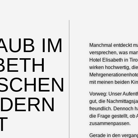
AUB IM
Manchmal entdeckt man
versprechen, was man 
BETH
Hotel Elisabeth
in Tir
wirken hochwertig, di
Mehrgenerationenhote
ISCHEN
mit meinen beiden Kind
Vorweg: Unser Aufent
LDERN
gut, die Nachmittagsj
freundlich. Dennoch h
T
die Frage gestellt, ob
zusammenpassen.
Gerade in den vergang