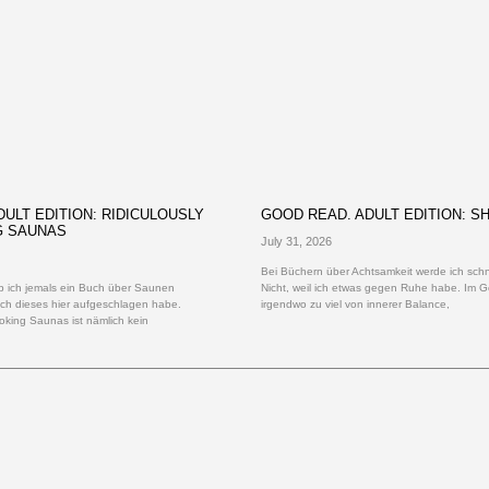
ULT EDITION: RIDICULOUSLY
GOOD READ. ADULT EDITION: S
G SAUNAS
July 31, 2026
Bei Büchern über Achtsamkeit werde ich schne
 ob ich jemals ein Buch über Saunen
Nicht, weil ich etwas gegen Ruhe habe. Im G
ich dieses hier aufgeschlagen habe.
irgendwo zu viel von innerer Balance,
oking Saunas ist nämlich kein