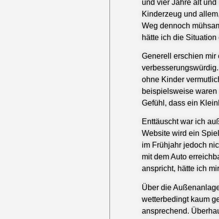
und vier Jahre alt und
Kinderzeug und allem,
Weg dennoch mühsam.
hätte ich die Situatio
Generell erschien mir
verbesserungswürdig. 
ohne Kinder vermutlic
beispielsweise waren s
Gefühl, dass ein Klein
Enttäuscht war ich a
Website wird ein Spie
im Frühjahr jedoch ni
mit dem Auto erreichba
anspricht, hätte ich m
Über die Außenanlagen
wetterbedingt kaum ge
ansprechend. Überhau