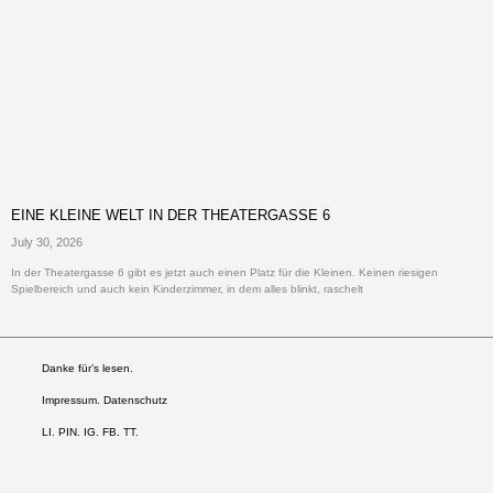
EINE KLEINE WELT IN DER THEATERGASSE 6
July 30, 2026
In der Theatergasse 6 gibt es jetzt auch einen Platz für die Kleinen. Keinen riesigen
Spielbereich und auch kein Kinderzimmer, in dem alles blinkt, raschelt
Danke für’s lesen.
Impressum. Datenschutz
LI
.
PIN
.
IG
.
FB.
TT.