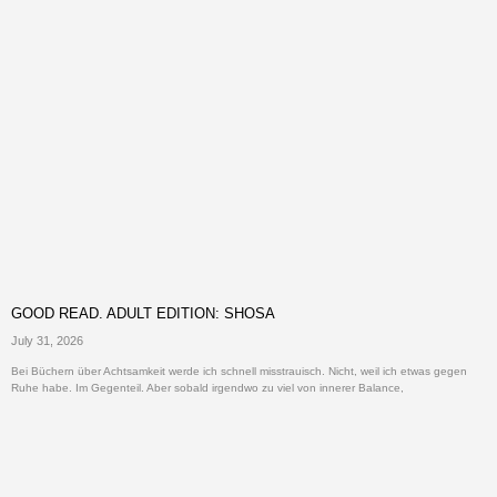
GOOD READ. ADULT EDITION: SHOSA
July 31, 2026
Bei Büchern über Achtsamkeit werde ich schnell misstrauisch. Nicht, weil ich etwas gegen
Ruhe habe. Im Gegenteil. Aber sobald irgendwo zu viel von innerer Balance,