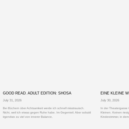
GOOD READ. ADULT EDITION: SHOSA
EINE KLEINE W
July 31, 2026
July 30, 2026
Bei Büchern über Achtsamkeit werde ich schnell misstrauisch.
In der Theatergasse 6
Nicht, weil ich etwas gegen Ruhe habe. Im Gegenteil. Aber sobald
Kleinen. Keinen ries
irgendwo zu viel von innerer Balance,
Kinderzimmer, in dem a