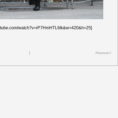
youtube.com/watch?v=rP7HmHTL6Ik&w=420&h=25]
Prinzessin.