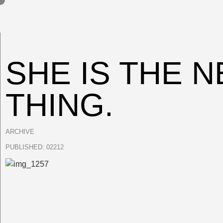
SHE IS THE 
THING.
ARCHIVE
PUBLISHED:
02212