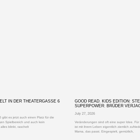
ELT IN DER THEATERGASSE 6
GOOD READ. KIDS EDITION: STE
SUPERPOWER: BRÜDER VERJA
July 27, 2026
 gibt es jetzt auch einen Platz für die
igen Spielbereich und auch kein
Veränderungen sind oft eine super Idee. Für 
lles blinkt, raschelt
ist mit ihrem Leben eigentlich ziemlich zufrie
Mama, das passt. Eingespielt, gemütlich,