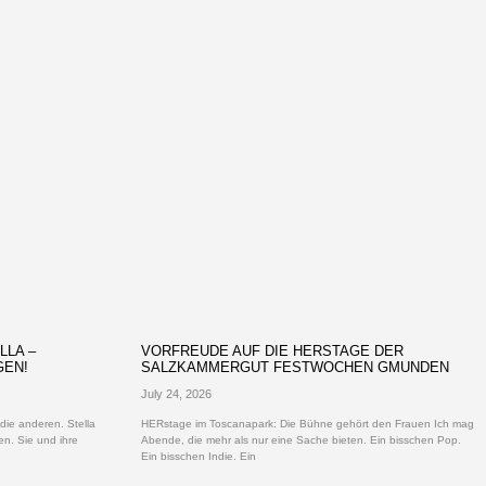
LLA –
VORFREUDE AUF DIE HERSTAGE DER
GEN!
SALZKAMMERGUT FESTWOCHEN GMUNDEN
July 24, 2026
die anderen. Stella
HERstage im Toscanapark: Die Bühne gehört den Frauen Ich mag
den. Sie und ihre
Abende, die mehr als nur eine Sache bieten. Ein bisschen Pop.
Ein bisschen Indie. Ein