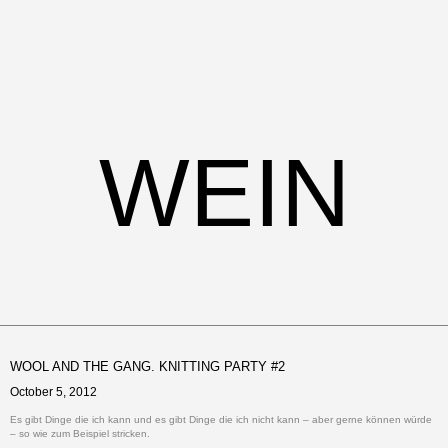
WEIN
WOOL AND THE GANG. KNITTING PARTY #2
October 5, 2012
Es gibt Dinge die ich kann und es gibt Dinge die ich nicht kann – aber gerne können würde
– so wie zum Beispiel stricken.