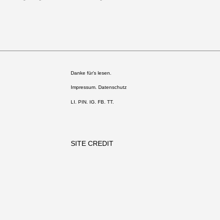
Danke für’s lesen.
Impressum. Datenschutz
LI
.
PIN
.
IG
.
FB.
TT.
SITE CREDIT