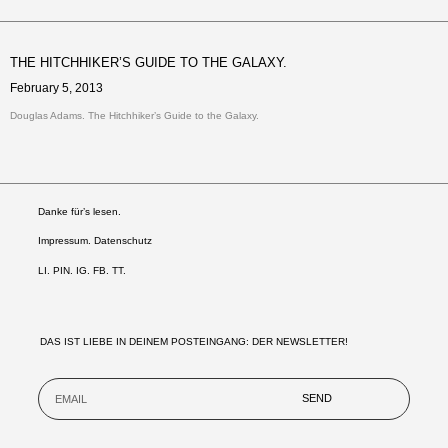
THE HITCHHIKER’S GUIDE TO THE GALAXY.
February 5, 2013
Douglas Adams. The Hitchhiker’s Guide to the Galaxy.
Danke für’s lesen.
Impressum. Datenschutz
LI
.
PIN
.
IG
.
FB.
TT.
DAS IST LIEBE IN DEINEM POSTEINGANG: DER NEWSLETTER!
SEND