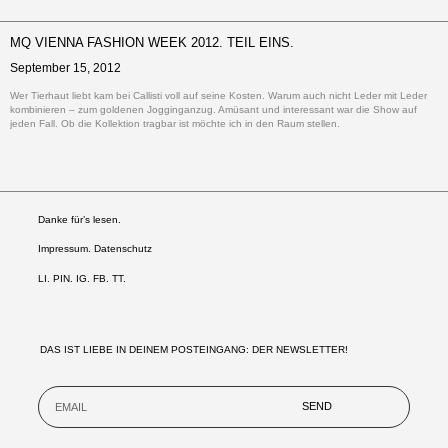
MQ VIENNA FASHION WEEK 2012. TEIL EINS.
September 15, 2012
Wer Tierhaut liebt kam bei Callisti voll auf seine Kosten. Warum auch nicht Leder mit Leder
kombinieren – zum goldenen Jogginganzug. Amüsant und interessant war die Show auf
jeden Fall. Ob die Kollektion tragbar ist möchte ich in den Raum stellen.
Danke für’s lesen.
Impressum. Datenschutz
LI
.
PIN
.
IG
.
FB.
TT.
DAS IST LIEBE IN DEINEM POSTEINGANG: DER NEWSLETTER!
SEND