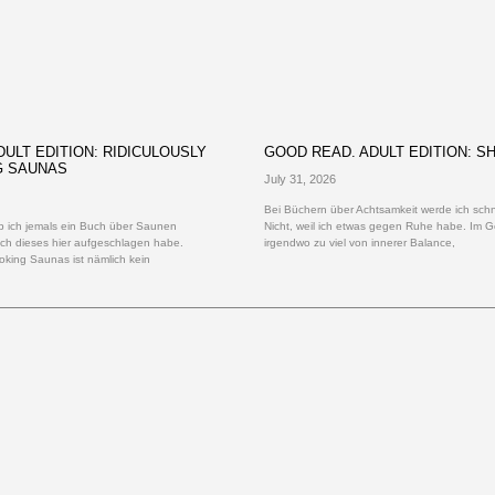
ULT EDITION: RIDICULOUSLY
GOOD READ. ADULT EDITION: S
G SAUNAS
July 31, 2026
Bei Büchern über Achtsamkeit werde ich schne
 ob ich jemals ein Buch über Saunen
Nicht, weil ich etwas gegen Ruhe habe. Im G
ich dieses hier aufgeschlagen habe.
irgendwo zu viel von innerer Balance,
oking Saunas ist nämlich kein