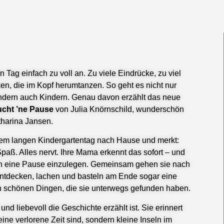
n Tag einfach zu voll an. Zu viele Eindrücke, zu viel
en, die im Kopf herumtanzen. So geht es nicht nur
dern auch Kindern. Genau davon erzählt das neue
ucht ’ne Pause
von Julia Knörnschild, wunderschön
atharina Jansen.
em langen Kindergartentag nach Hause und merkt:
paß. Alles nervt. Ihre Mama erkennt das sofort – und
uch eine Pause einzulegen. Gemeinsam gehen sie nach
entdecken, lachen und basteln am Ende sogar eine
en schönen Dingen, die sie unterwegs gefunden haben.
 und liebevoll die Geschichte erzählt ist. Sie erinnert
ne verlorene Zeit sind, sondern kleine Inseln im