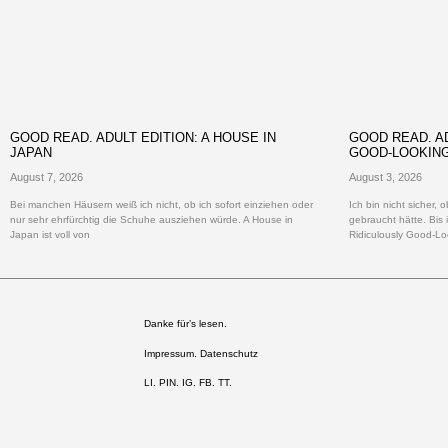
GOOD READ. ADULT EDITION: A HOUSE IN
GOOD READ. AD
JAPAN
GOOD-LOOKIN
August 7, 2026
August 3, 2026
Bei manchen Häusern weiß ich nicht, ob ich sofort einziehen oder
Ich bin nicht sicher,
nur sehr ehrfürchtig die Schuhe ausziehen würde. A House in
gebraucht hätte. Bis 
Japan ist voll von
Ridiculously Good-Lo
Danke für’s lesen.
Impressum. Datenschutz
LI
.
PIN
.
IG
.
FB.
TT.