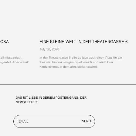
HOSA
EINE KLEINE WELT IN DER THEATERGASSE 6
July 30, 2026
ll misstrauisch.
In der Theatergasse 6 gibt es jetzt auch einen Platz für die
egenteil. Aber sobald
Kleinen. Keinen riesigen Spielbereich und auch kein
Kinderzimmer, in dem alles blinkt, raschelt
DAS IST LIEBE IN DEINEM POSTEINGANG: DER 
NEWSLETTER!
SEND