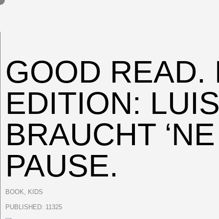
GOOD READ. 
EDITION: LUI
BRAUCHT ‘NE
PAUSE.
BOOK
,
KIDS
PUBLISHED:
11325