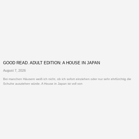
GOOD READ. ADULT EDITION: A HOUSE IN JAPAN
August 7, 2026
Bei manchen Häusern weiß ich nicht, ob ich sofort einziehen oder nur sehr ehrfürchtig die
Schuhe ausziehen würde. A House in Japan ist voll von