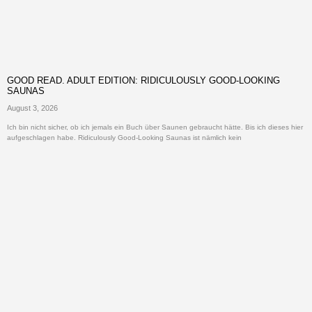
GOOD READ. ADULT EDITION: RIDICULOUSLY GOOD-LOOKING
SAUNAS
August 3, 2026
Ich bin nicht sicher, ob ich jemals ein Buch über Saunen gebraucht hätte. Bis ich dieses hier
aufgeschlagen habe. Ridiculously Good-Looking Saunas ist nämlich kein