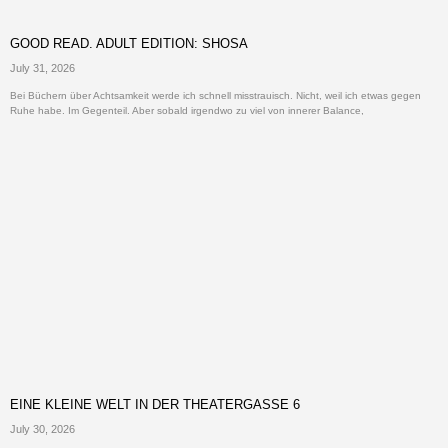
GOOD READ. ADULT EDITION: SHOSA
July 31, 2026
Bei Büchern über Achtsamkeit werde ich schnell misstrauisch. Nicht, weil ich etwas gegen
Ruhe habe. Im Gegenteil. Aber sobald irgendwo zu viel von innerer Balance,
EINE KLEINE WELT IN DER THEATERGASSE 6
July 30, 2026